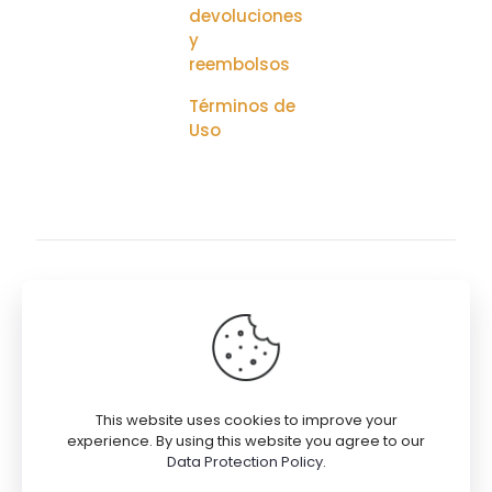
devoluciones
y
reembolsos
Términos de
Uso
© 2026
9EdenHaus
DESIGN221
| Todos los Derechos
Reservados
This website uses cookies to improve your
Términos de Uso
experience. By using this website you agree to our
Política de Privacidad
Data Protection Policy
.
Política de Cookies