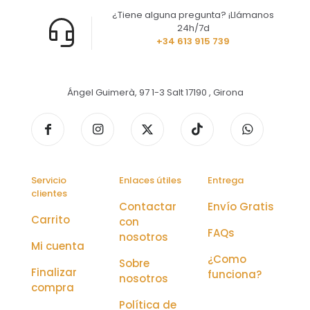
¿Tiene alguna pregunta? ¡Llámanos
24h/7d
+34 613 915 739
Ángel Guimerà, 97 1-3 Salt 17190 , Girona
Servicio
Enlaces útiles
Entrega
clientes
Contactar
Envío Gratis
Carrito
con
FAQs
nosotros
Mi cuenta
¿Como
Sobre
Finalizar
funciona?
nosotros
compra
Política de