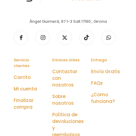
Ángel Guimerà, 97 1-3 Salt 17190 , Girona
Servicio
Enlaces útiles
Entrega
clientes
Contactar
Envío Gratis
Carrito
con
FAQs
nosotros
Mi cuenta
¿Como
Sobre
Finalizar
funciona?
nosotros
compra
Política de
devoluciones
y
reembolsos