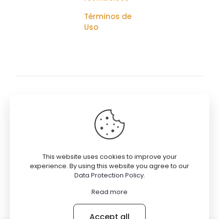
Términos de
Uso
© 2026
9EdenHaus
DESIGN221
| Todos los Derechos
Reservados
This website uses cookies to improve your
Términos de Uso
experience. By using this website you agree to our
Política de Privacidad
Data Protection Policy
.
Política de Cookies
Read more
Accept all