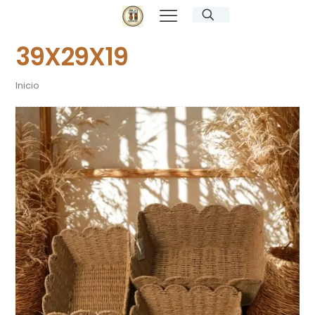
39X29X19
Inicio