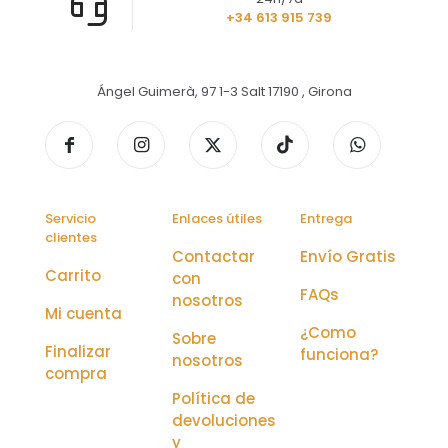
+34 613 915 739
Ángel Guimerà, 97 1-3 Salt 17190 , Girona
Servicio
Enlaces útiles
Entrega
clientes
Contactar
Envío Gratis
Carrito
con
FAQs
nosotros
Mi cuenta
¿Como
Sobre
Finalizar
funciona?
nosotros
compra
Política de
devoluciones
y