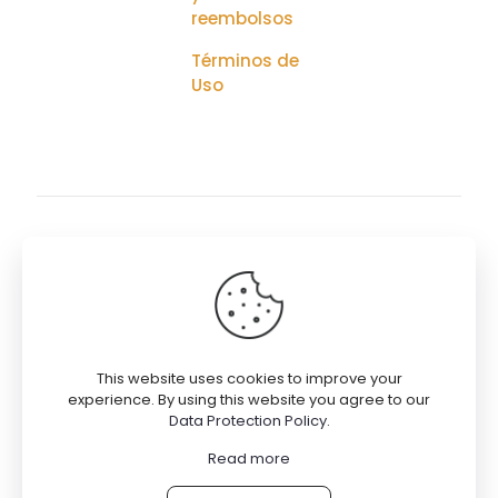
reembolsos
Términos de
Uso
© 2026
9EdenHaus
DESIGN221
| Todos los Derechos
Reservados
This website uses cookies to improve your
Términos de Uso
experience. By using this website you agree to our
Política de Privacidad
Data Protection Policy
.
Política de Cookies
Read more